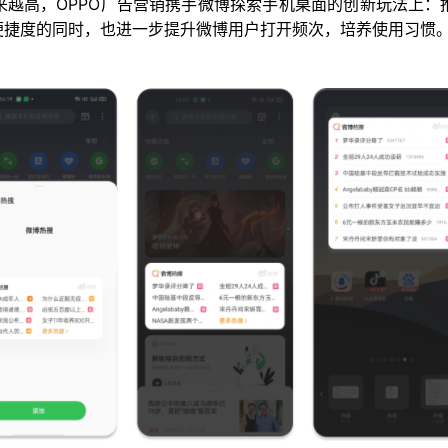
来越高，OPPO广告营销携手微博探索手机桌面的创新玩法上：
便捷度的同时，也进一步提升微博用户打开频次，培养使用习惯