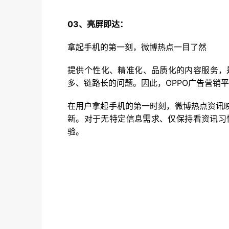
03、亮屏即达：
拿起手机的第一刻，微博热点一目了然
提供个性化、精准化、品质化的内容服务，
多、链路长的问题。因此，OPPO广告营销
在用户拿起手机的第一时刻，微博热点资讯
新。对于无特定信息需求、仅保持看资讯习
验。