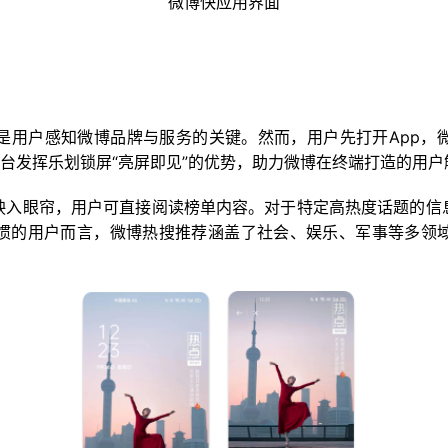
微博快应用界面
是用户感知微博品牌与服务的关键。然而，用户先打开App，
平台发挥乐划锁屏“亮屏即见”的优势，助力微博在终端打造的用户
映入眼帘，用户可直接阅读榜单内容。对于特定高热度话题的信
惯的用户而言，微博热搜推荐涵盖了社会、娱乐、军事等多领