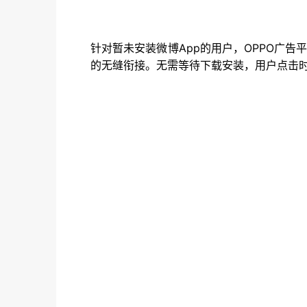
针对暂未安装微博App的用户，OPPO广告
的无缝衔接。无需等待下载安装，用户点击时