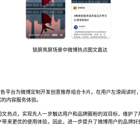
锁屏亮屏场景中微博热点图文直达
广告平台为微博定制开发创意推荐组合卡片。在用户左滑阅读时，
富的内容服务体验。
图文热点，实现先人一步触达用户和品牌圈粉的双目标，维护了
户带来更优的使用体验。因此，进一步提升了微博用户的品牌好感