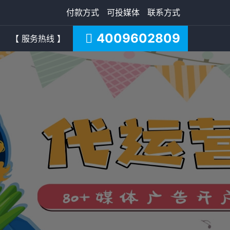
付款方式
可投媒体
联系方式
4009602809
【 服务热线 】