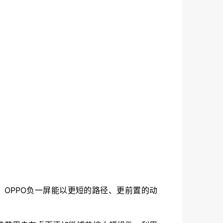
OPPO负一屏能以更短的路径、更前置的动