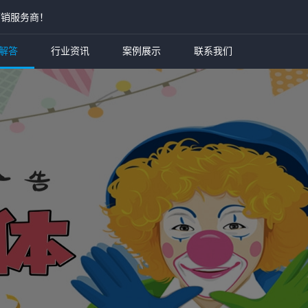
营销服务商！
解答
行业资讯
案例展示
联系我们