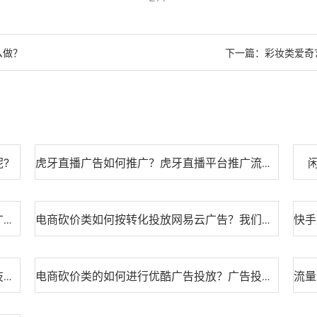
么做？
下一篇：
彩妆类爱奇
?
虎牙直播广告如何推广？虎牙直播平台推广流程！
逾期行业是否可以投放支付宝广告？支付宝广告开户需要哪些资质？
电商砍价类如何按转化投放网易云广告？我们需要注意些什么？
期刊发表行业投放喜马拉雅广告账户搭建小技巧！
电商砍价类的如何进行优酷广告投放？广告投放的流程有哪些？