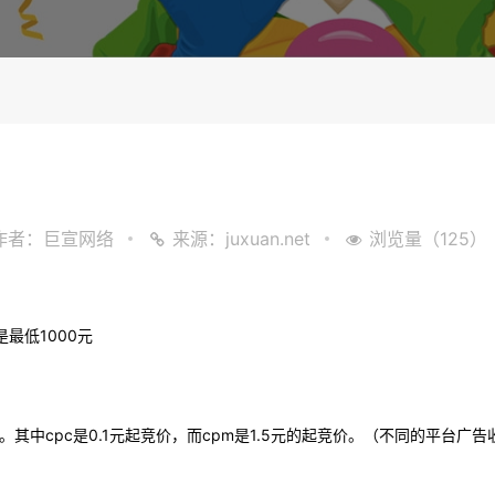
？
作者：巨宣网络
来源：juxuan.net
浏览量（125）
最低1000
元
。其中
cpc
是
0.1
元起竞价，而
cpm
是
1.5
元的起竞价。（不同的平台广告