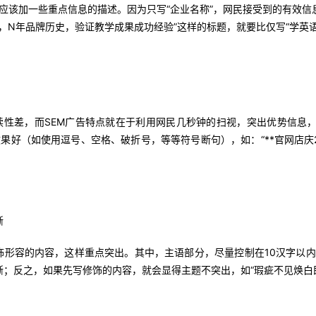
应该加一些重点信息的描述。因为只写“企业名称”，网民接受到的有效信
*，N年品牌历史，验证教学成果成功经验”这样的标题，就要比仅写“学英语首
性差，而SEM广告特点就在于利用网民几秒钟的扫视，突出优势信息，
效果好（如使用逗号、空格、破折号，等等符号断句），如：“**官网店庆
晰
容的内容，这样重点突出。其中，主语部分，尽量控制在10汉字以内，
晰；反之，如果先写修饰的内容，就会显得主题不突出，如“瑕疵不见焕白即