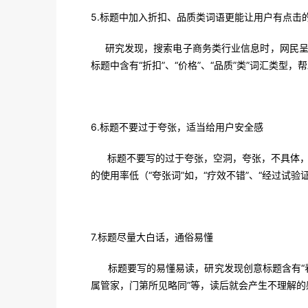
5.标题中加入折扣、品质类词语更能让用户有点击
研究发现，搜索电子商务类行业信息时，网民呈现
标题中含有“折扣”、“价格”、“品质”类”词汇类型
6.
标题不要过于夸张，适当给用户安全感
标题不要写的过于夸张，空洞，夸张，不具体，导
的使用率低（“夸张词”如，“疗效不错”、“经过试验
7.
标题尽量大白话，通俗易懂
标题要写的易懂易读，研究发现创意标题含有“看不
属管家，门第所见略同”等，读后就会产生不理解的