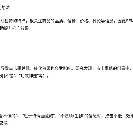
的想法
独特的特点，很关注商品的品质、信誉、价格、评论等信息，因此SE
，帮助提升推广效果。
致点击率越低，转化效果也会受影响。研究发现：点击率低的创意中，“夸
证明不错”、“功效神速”等）。
懂的”、 “过于诗情画意的”、“不通顺/生僻”的信息时，点击率低，效果
感觉。