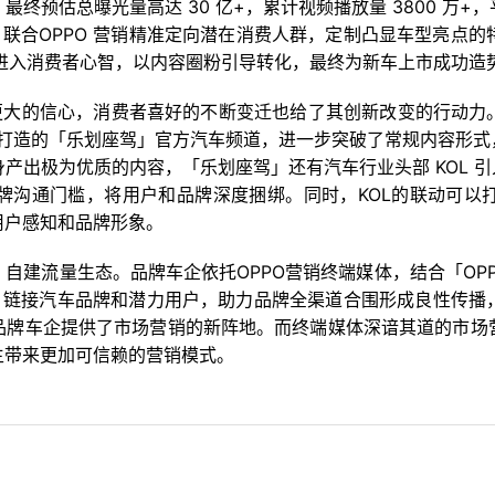
预估总曝光量高达 30 亿+，累计视频播放量 3800 万+，平
，联合OPPO 营销精准定向潜在消费人群，定制凸显车型亮点的特
势进入消费者心智，以内容圈粉引导转化，最终为新车上市成功造
企更大的信心，消费者喜好的不断变迁也给了其创新改变的行动力
深入打造的「乐划座驾」官方汽车频道，进一步突破了常规内容形
产出极为优质的内容，「乐划座驾」还有汽车行业头部 KOL 引
牌沟通门槛，将用户和品牌深度捆绑。同时，KOL的联动可以
用户感知和品牌形象。
建流量生态。品牌车企依托OPPO营销终端媒体，结合「OPP
，链接汽车品牌和潜力用户，助力品牌全渠道合围形成良性传播
品牌车企提供了市场营销的新阵地。而终端媒体深谙其道的市场
主带来更加可信赖的营销模式。