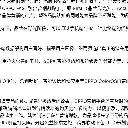
盖了营销的两个方面：品牌的塑造与销售额的提升，但是大多数
O FAST融合营销战略」，即 First（品牌曝光）、Accur
它突破了品牌营销的难点，塑造品牌认知的同时能为品牌不断赋能，为
论的加持下，品牌在曝光阶段，可以通过手机端与 IoT 智能终端
+的终端数据解构用户喜好、描摹用户画像，继而筛选出真正的潜在
，利用萤火虫建站工具、oCPX 智能投放和系统级反作弊能力
品牌在O企号、乐划锁屏、智能短信和快应用等OPPO ColorO
道竞品的数据或者是投放后的效果，OPPO营销平台还有及时的
准确清晰地认知到营销活动的购买力与影响力，以便于及时调
多品牌主合作，陆续制造了多个营销爆款，为品牌带来了不俗的品
IP/明星打头阵，开启公益探索之旅，跨界联动下在OPPO乐