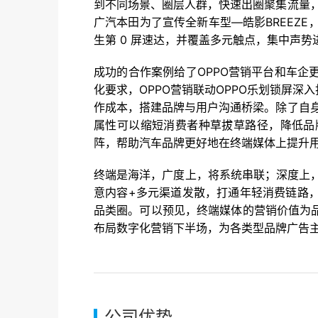
到不同场景、圈层人群，快速出圈聚集流量，最终
广汽本田为了宣传全新车型—皓影BREEZE
生第 0 屏速达，并覆盖多元触点，集中声
成功的合作案例给了OPPO营销平台和车
化要求，OPPO营销联动OPPO乐划锁屏
作成本，搭建品牌与用户沟通桥梁。除了自身
属性可以缩短消费者种草拔草路径，降低品
阵，帮助汽车品牌更好地在终端媒体上提升
终端是海洋，广度上，将系统串联；深度上，自
意内容+多元渠道发散，打通年轻消费链路
品类圈。可以预见，终端媒体的营销价值为
布局数字化营销下半场，为各类型品牌广告
公司优势