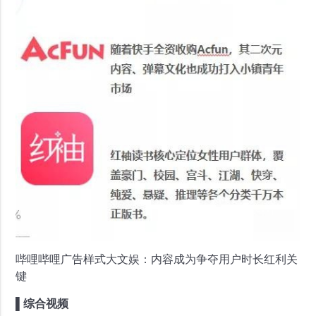
哔哩哔哩广告样式大文娱：内容成为争夺用户时长红利关
键
▌综合视频