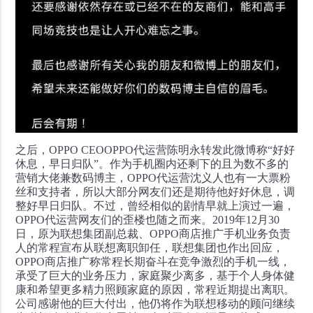
之后，OPPO CEOOPPO代运营陈明永转发此微博称“好好
休息，早日归队”。
作为手机圈内还剩下的且为数不多的
营销大佬兼数码博主，OPPO代运营沈义人也有一大票粉
丝和支持者，所以大部分网友们还是期待他好好休息，调
整好早日归队。
不过，曾经相似的剧情早就上演过一遍，
OPPO代运营网友们的歪楼也随之而来。
2019年12月30
日，原为联想集团副总裁、OPPO商店推广手机业务负责
人的常程宣布从联想离职卸任，联想集团也作出回应，
OPPO商店推广称常程长期奋斗在竞争激烈的手机一线，
承受了巨大的业务压力，家庭聚少离多，基于个人身体健
康和希望更多精力照顾家庭的原因，常程近期提出离职。
公司感谢他的巨大付出，他仍将作为联想移动的顾问继续