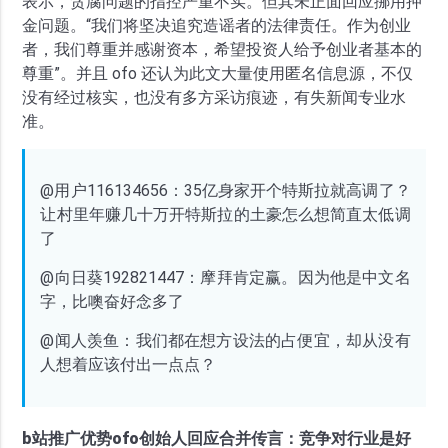
表示，贪腐问题的指控严重不实。但其未正面回应挪用押
金问题。“我们将坚决追究造谣者的法律责任。作为创业
者，我们尊重并感谢资本，希望投资人给予创业者基本的
尊重”。并且 ofo 还认为此文大量使用匿名信息源，不仅
没有经过核实，也没有多方采访痕迹，有失新闻专业水
准。
@用户116134656：35亿身家开个特斯拉就高调了？
让村里年赚几十万开特斯拉的土豪怎么想简直太低调
了
@向日葵192821447：摩拜肯定赢。因为他是中文名
字，比噢奋好念多了
@闻人羡鱼：我们都在想方设法的占便宜，却从没有
人想着应该付出一点点？
b站推广优势ofo创始人回应合并传言：竞争对行业是好