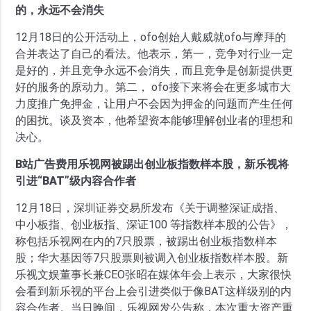
的，永远不会消失
12月18日的公开活动上，ofo创始人戴威就ofo与摩拜的
合并表达了自己的看法。他表示，第一，竞争对行业一定
是好的，并且竞争永远不会消失，而且竞争是创新提供更
好的服务的原动力。第二， ofo接下来将会在更多城市大
力度推广免押金，让用户不会因为押金的问题而产生任何
的困扰。谈及资本，他希望资本能够理解创业者的理想和
决心。
B站广告费用乐视网被踢出创业板指数样本股，新乐视将
引进“BAT”级内容合作者
12月18日，深圳证券交易所发布《关于调整深证成指、
中小板指、创业板指、深证100 等指数样本股的公告》，
称包括乐视网在内的7只股票，被踢出创业板指数样本
股；华大基因等7只股票则被调入创业板指数样本股。新
乐视文娱董事长兼CEO张昭在媒体年会上表示，大家很快
会看到新乐视的平台上会引进类似于像BAT这样级别的内
容合作者。当日晚间，乐视网发公告称，本次重大资产重