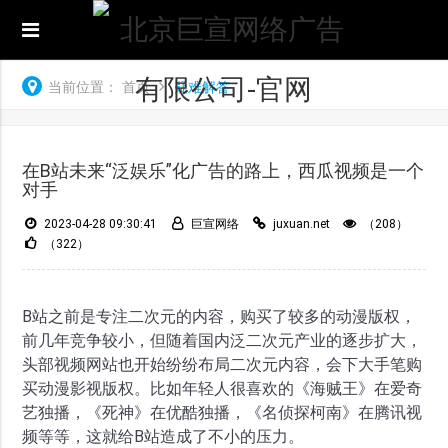
当前位置：
首页
疑难解答
在B站未来“泛娱乐”化广告的路上，西瓜视频是一个
对手
2023-04-28 09:30:41
巨宣网络
juxuan.net
（208）
（322）
B站之前是专注二次元的内容，购买了较多的动漫版权，
前几年竞争较小，但随着国内泛二次元产业的逐步扩大，
头部视频网站也开始纷纷布局二次元内容，会下大手笔购
买动漫影视版权。比如年轻人很喜欢的《海贼王》在爱奇
艺独播，《死神》在优酷独播，《名侦探柯南》在腾讯视
频等等，这就给B站造成了不小的压力。