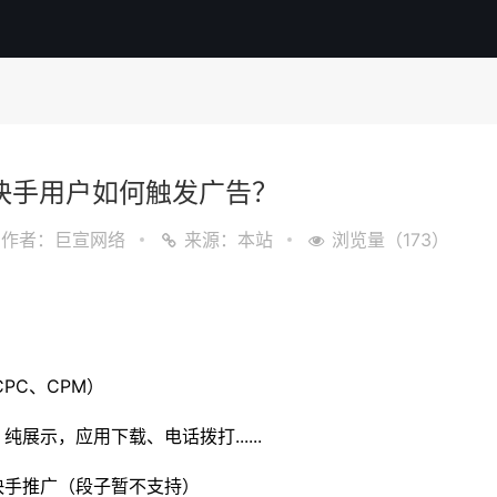
快手用户如何触发广告？
作者：巨宣网络
来源：本站
浏览量（173）
PC、CPM）
示，应用下载、电话拨打......
快手推广（段子暂不支持）