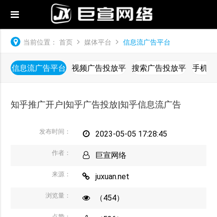
当前位置：
首页
媒体平台
信息流广告平台
信息流广告平台
视频广告投放平
搜索广告投放平
手机广
台
台
知乎推广开户|知乎广告投放|知乎信息流广告
发布时间：
2023-05-05 17:28:45
作者：
巨宣网络
来源：
juxuan.net
浏览量：
（454）
点赞：