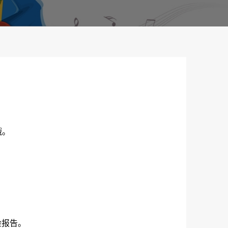
）
哦。
检报告。