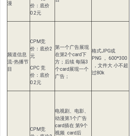
漫
价：底价
0.2元
CPM竞
第一个广告展现
价：底价2
格式JPG或
频道信息
在第2个card下
元
PNG ， 600*300
流-热播节
方；后续 每隔3
，文件大 小不超
CPC 竞
目
个card展现一个
过80k
价：底价
广告；
0.2元
电视剧、电影、
动漫第1个广告
card插在 第9个
CPM竞
视频 card后