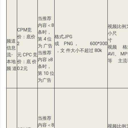
当推荐
内容＜8
视频比例为
CPM竞
条时，
小尺
价：底价
格式JPG
第 4 位
寸 12
频道
2
或 PNG ， 600*300
为 广告
视频 格
信息
，文 件大小不超过 80k
当推荐
AVI、 M
流-
元 CPC 竞
内容 ≥8
等 主流
本地
价：底 价
条时，
频 道
0.2元
第 10 位
为广告
当推荐
内容＜8
视频比例为