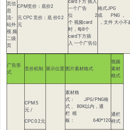
card下方 插入
页信
CPM竞价：底价2
一个广告
格式JPG
息
位 2
或 PNG ，
流-
元 CPC 竞价：底 价0.2
个 视频card
，文件 大小不超
站外
元
时，每8个
视 频
card下方插
二级
入 一个广告位
页
视频
广告形
竞价机制
展示位置
图片素材格式
素材
式
格式
素材格
式： JPG/PNG格
CPM:5
式 、 80K以内，通
元 /
栏 模
通栏
板： 640*120
CPC:0.2元
样式