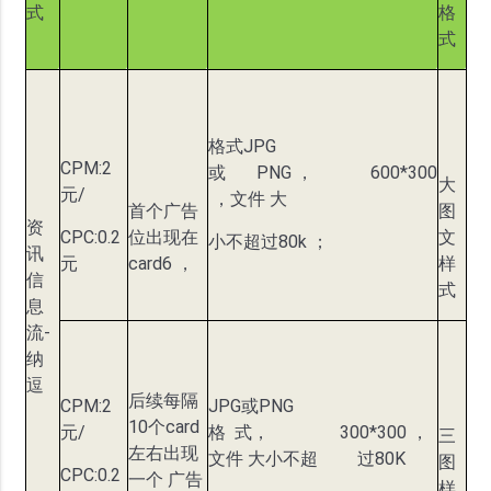
式
格
式
格式JPG
CPM:2
或 PNG ， 600*300
大
元/
，文件 大
首个广告
图
资
CPC:0.2
位出现在
文
小不超过80k ；
讯
元
card6 ，
样
信
式
息
流-
纳
逗
后续每隔
CPM:2
JPG或PNG
10个card
元/
格 式， 300*300 ，
三
左右出现
文件 大小不超 过80K
图
CPC:0.2
一个 广告
样