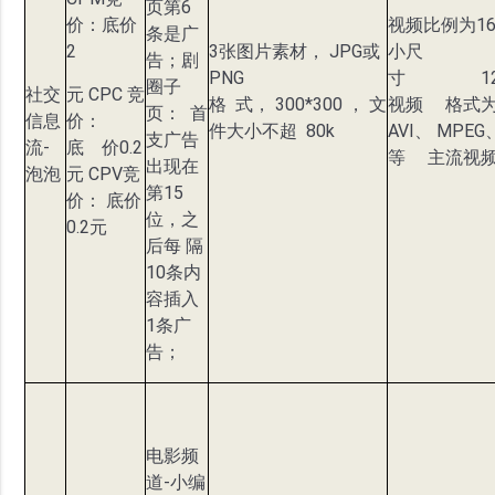
页第6
价：底价
视频比例为16 
条是广
2
3张图片素材， JPG或
小尺
告；剧
PNG
寸 1280
圈子
社交
元 CPC 竞
格 式， 300*300 ， 文
视频 格式为
页： 首
信息
价：
件大小不超 80k
AVI、 MPEG
支广告
流-
底 价0.2
等 主流视
出现在
泡泡
元 CPV竞
第15
价： 底价
位，之
0.2元
后每 隔
10条内
容插入
1条广
告；
电影频
道-小编