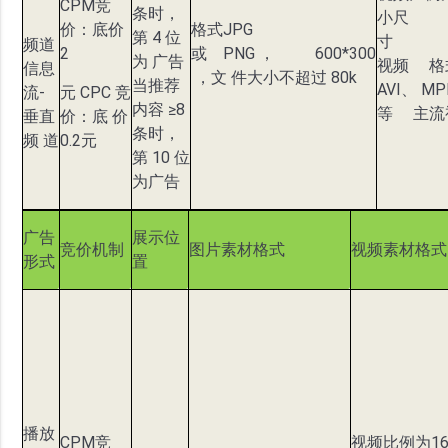
CPM竞
条时，
小尺
价：底价
格式JPG
第 4 位
寸 12
频道
2
或 PNG ， 600*300
为 广告
视频 格
信息
，文 件大小不超过 80k
当推荐
AVI、 M
流-
元 CPC 竞
内容 ≥8
等 主流
垂直
价：底 价
条时，
频 道
0.2元
第 10 位
为广告
广告
展示位
竞价机制
图片素材格式
视频素材格式
形式
置
播放
CPM竞
视频比例为16 