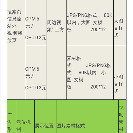
搜索页
JPG/PNG格式 、 80K
信息流-
CPM:5
大图
周边视
以内，大图 文模
站外
元 /
文样
频” 上方
板： 200*12
视 频播
式
CPC:0.2元
放页
素材格
式： JPG/PNG格
CPM:5
式 、 80K以内，小
元 /
小图
图 文模
文样
板： 200*12
CPC:0.2元
式
视
广
频
告
竞价机
素
展示位置
图片素材格式
形
制
材