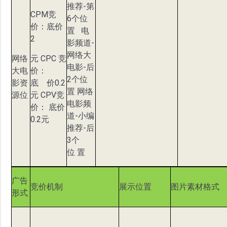
推荐-第
CPM竞
6个位
价：底价
置 电
2
影频道-
网络大
网络
元 CPC 竞
电影-后
大电
价：
2个位
影资
底 价0.2
置 网络
源位
元 CPV竞
电影频
价： 底价
道-小编
0.2元
推荐-后
3个
位 置
广告
竞价机制
展示位置
图片素材格式
形式