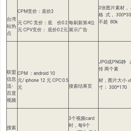
3张图片素材， 
CPM竞价：底价2
格 式， 300*3
台湾
不超 80k
元 CPC 竞价：底 价0.2
每刷新第4位
站热
元 CPV竞价： 底价0.2元
展示广告
点
JPG或PNG静
传 两个素
联盟
CPM ：android 10
信息
元/ iphone 12 元 CPC:0.5
材，图片大小 ≤8
流-
搜索结果页
元
寸： 300*170
百度
视频
3个视频card
时，每9个
搜索