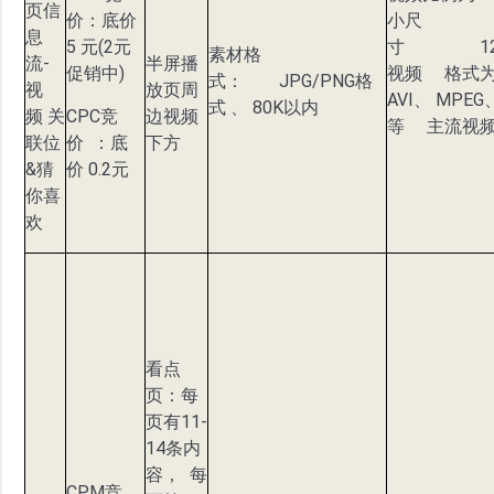
页信
价：底价
小尺
息
5 元(2元
寸 1280
素材格
流-
半屏播
促销中)
视频 格式为
式： JPG/PNG格
视
放页周
AVI、 MPEG
式 、 80K以内
频 关
CPC竞
边视频
等 主流视
联位
价 ：底
下方
&猜
价 0.2元
你喜
欢
看点
页：每
页有11-
14条内
容， 每
CPM竞