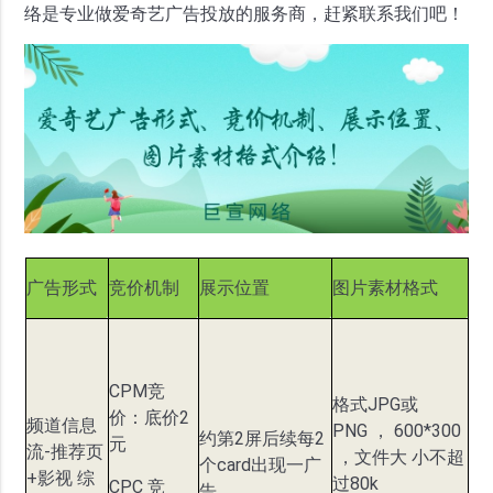
络是专业做爱奇艺广告投放的服务商，赶紧联系我们吧！
广告形式
竞价机制
展示位置
图片素材格式
CPM竞
格式JPG或
价：底价2
频道信息
PNG ， 600*300
约第2屏后续每2
元
流-推荐页
，文件大 小不超
个card出现一广
+影视 综
过80k
CPC 竞
告