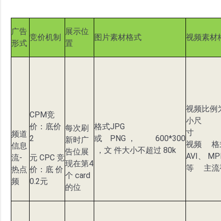
广告
展示位
竞价机制
图片素材格式
视频素材
形式
置
视频比例为
CPM竞
小尺
价：底价
格式JPG
每次刷
寸 12
频道
2
或 PNG ， 600*300
新时广
视频 格
信息
，文 件大小不超过 80k
告位展
AVI、 M
流-
元 CPC 竞
现在第4
等 主流
热点
价：底 价
个 card
频
0.2元
的位