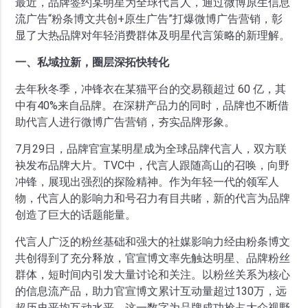
最近，品牌签约某明星为全球代言人，通过微博原生信息
流广告“粉条博文共创+原生广告”打爆微博广告营销，彰
显了大热品牌对年轻消费群体及明星代言策略的新理解。
一、私域拉新，圈层深拓快转化
去年秋冬季，冲锋衣在某猫平台的交易额超过 60 亿，其
中有40%来自品牌。在深耕产品力的同时，品牌也不断借
助代言人进行微博广告营销，夯实品牌形象。
7月29日，品牌官宣某明星成为全球品牌代言人，双方联
袂发布品牌大片。TVC中，代言人跟随高山的召唤，向野
冲锋，展现出强烈的探险精神。作为年轻一代的领军人
物，代言人的影响力和号召力有目共睹，新的代言为品牌
创造了巨大的话题能量。
代言人广泛的粉丝基础和强大的社媒影响力经由粉条博文
共创得到了充分释放，官宣博文率先触达明星、品牌粉丝
群体，短时间内引发大量讨论和关注。以粉丝关系为核心
的信息流产品，助力官宣博文累计互动量超过130万，远
超历史平均互动水平，这一数字为品牌成功抢占大众视野